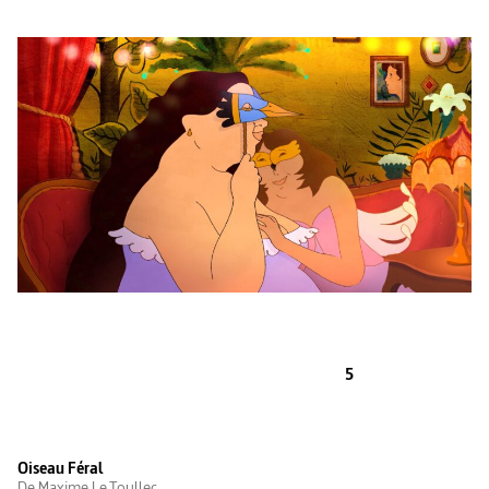
5
Oiseau Féral
De Maxime Le Toullec