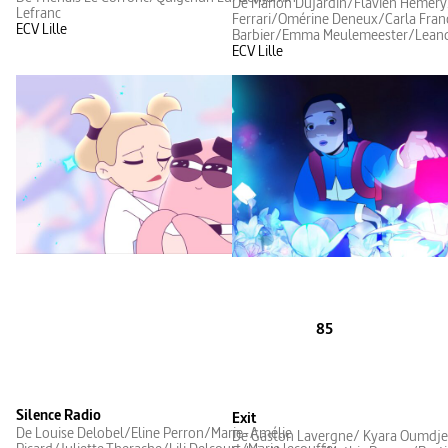
De Manon Dujardin/Flavien Hemer
Lefranc
Ferrari/Omérine Deneux/Carla Fran
ECV Lille
Barbier/Emma Meulemeester/Lean
ECV Lille
85
Silence Radio
Exit
De Louise Delobel/Eline Perron/Marie-Amélie
De Gaston Lavergne/ Kyara Oumdje