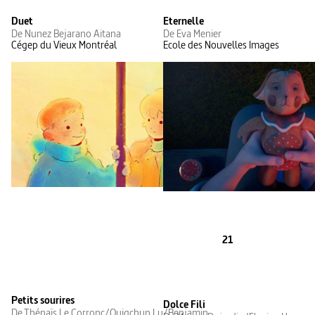
Duet
Eternelle
De Nunez Bejarano Aitana
De Eva Menier
Cégep du Vieux Montréal
Ecole des Nouvelles Images
21
Petits sourires
Dolce Fili
De Thénaïs Le Corronc/Quigchun Lu/Benjamin