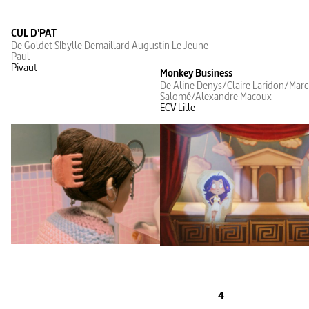
CUL D'PAT
De Goldet SIbylle Demaillard Augustin Le Jeune
Paul
Pivaut
Monkey Business
De Aline Denys/Claire Laridon/Mar
Salomé/Alexandre Macoux
ECV Lille
4