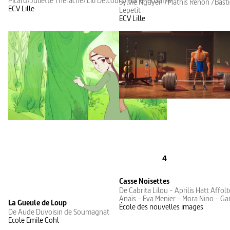
Picard/Juliette Therache/Lili Delcourt/Marie lecouffe
Sylvie Nguyen /Mathis Renon /Basti
ECV Lille
Lepetit
ECV Lille
4
Casse Noisettes
De Cabrita Lilou - Aprilis Hatt Affol
Anaïs - Eva Menier - Mora Nino - G
La Gueule de Loup
École des nouvelles images
De Aude Duvoisin de Soumagnat
Ecole Emile Cohl