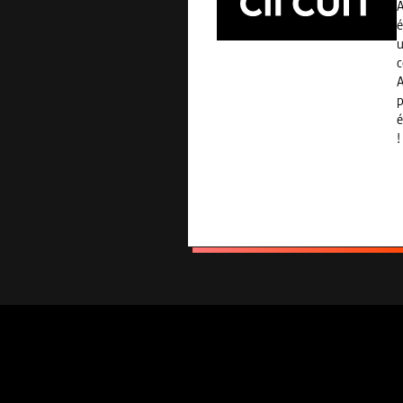
A
é
u
c
A
p
é
!