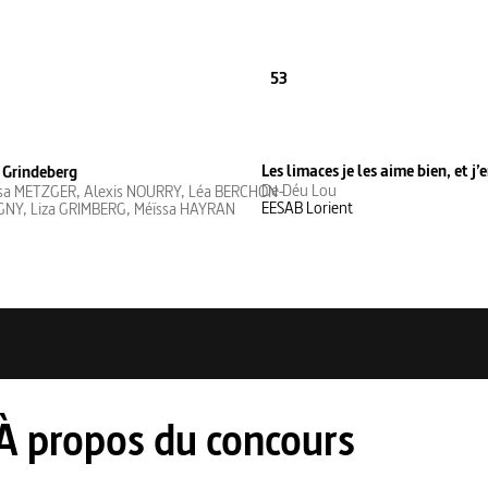
53
Les limaces je les aime bien, et j’
e Grindeberg
De Déu Lou
ssa METZGER, Alexis NOURRY, Léa BERCHON-
EESAB Lorient
NY, Liza GRIMBERG, Méïssa HAYRAN
p
À propos du concours