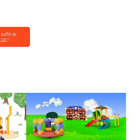
 suffit de
r un
!