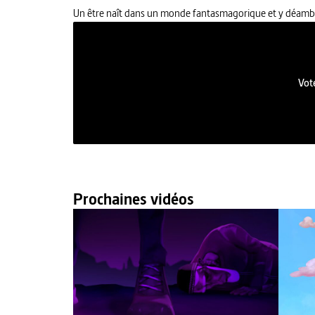
Un être naît dans un monde fantasmagorique et y déambul
Vote
Prochaines vidéos