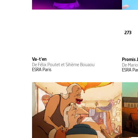
273
Va-t'en
Promis 
De Félix Poutet et Sihème Bouaou
De Mario
ESRA Paris
ESRA Par