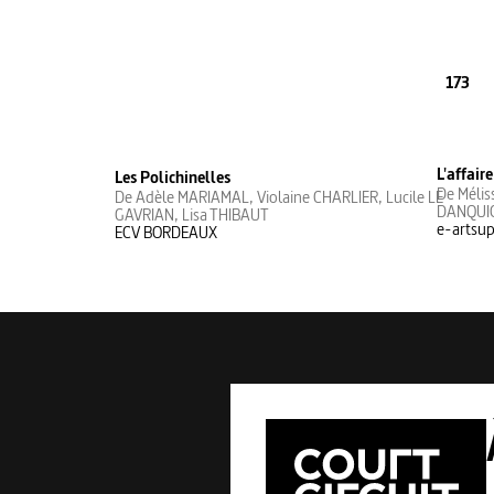
173
L'affair
Les Polichinelles
De Méli
De Adèle MARIAMAL, Violaine CHARLIER, Lucile LE
DANQUIG
GAVRIAN, Lisa THIBAUT
e-artsu
ECV BORDEAUX