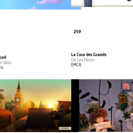
259
La Cour des Grands
Juré
De Léa Péron
n Valls
EMCA
is