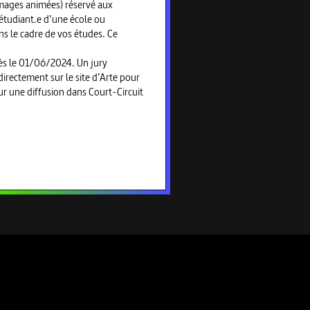
mages animées) réservé aux
 étudiant.e d’une école ou
s le cadre de vos études. Ce
ès le 01/06/2024. Un jury
directement sur le site d’Arte pour
our une diffusion dans Court-Circuit