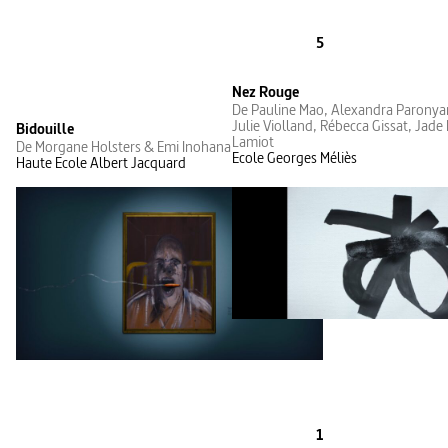
5
Nez Rouge
De Pauline Mao, Alexandra Paronyan,
Julie Violland, Rébecca Gissat, Jade
Bidouille
Lamiot
De Morgane Holsters & Emi Inohana
Ecole Georges Méliès
Haute Ecole Albert Jacquard
1