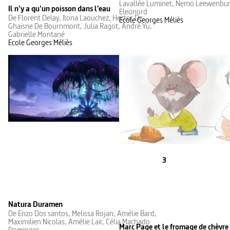
Lavallée Luminet, Nemo Leewenbur
Il n’y a qu’un poisson dans l’eau
Eleonord
De Florent Delay, Ilona Laouchez, Hector De
Ecole Georges Méliès
Ghaisne De Bournmont, Julia Ragot, André Yu,
Gabrielle Montané
Ecole Georges Méliès
3
Natura Duramen
De Enzo Dos santos, Melissa Rojan, Amélie Bard,
Maximilien Nicolas, Amélie Lair, Célia Machado
Marc Page et le fromage de chèvre
Dominges