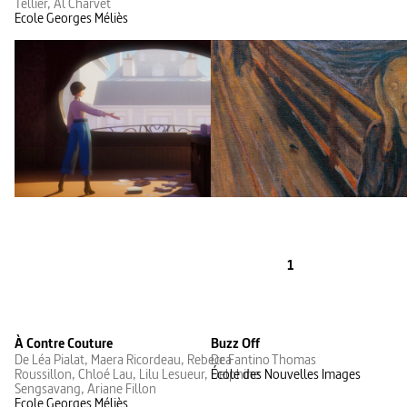
Tellier, Al Charvet
Ecole Georges Méliès
1
À Contre Couture
Buzz Off
De Léa Pialat, Maera Ricordeau, Rebecca
De Fantino Thomas
Roussillon, Chloé Lau, Lilu Lesueur, Delphine
École des Nouvelles Images
Sengsavang, Ariane Fillon
Ecole Georges Méliès