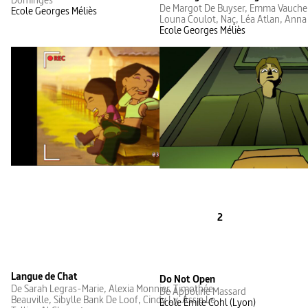
De Margot De Buyser, Emma Vaucher
Ecole Georges Méliès
Louna Coulot, Naç, Léa Atlan, Ann
Ecole Georges Méliès
2
Langue de Chat
Do Not Open
De Sarah Legras-Marie, Alexia Monnier, Timothée
De Appoline Massard
Beauville, Sibylle Bank De Loof, Cindy Ly, Assia Le
Ecole Emile Cohl (Lyon)