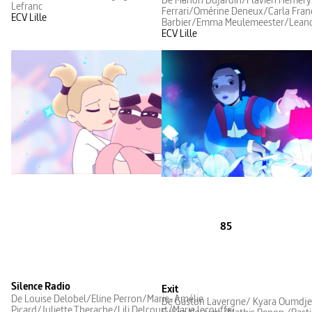
Lefranc
Ferrari/Omérine Deneux/Carla Fran
ECV Lille
Barbier/Emma Meulemeester/Lean
ECV Lille
85
Silence Radio
Exit
De Louise Delobel/Eline Perron/Marie-Amélie
De Gaston Lavergne/ Kyara Oumdje
Picard/Juliette Therache/Lili Delcourt/Marie lecouffe