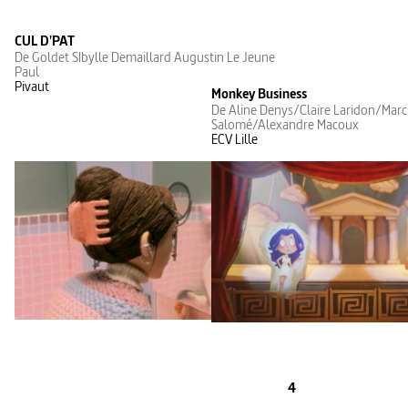
CUL D'PAT
De Goldet SIbylle Demaillard Augustin Le Jeune
Paul
Pivaut
Monkey Business
De Aline Denys/Claire Laridon/Mar
Salomé/Alexandre Macoux
ECV Lille
4