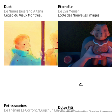
Duet
Eternelle
De Nunez Bejarano Aitana
De Eva Menier
Cégep du Vieux Montréal
Ecole des Nouvelles Images
21
Petits sourires
Dolce Fili
De Thénaïs Le Corronc/Quigchun Lu/Benjamin
De Manon Dujardin/Flavien Hemer