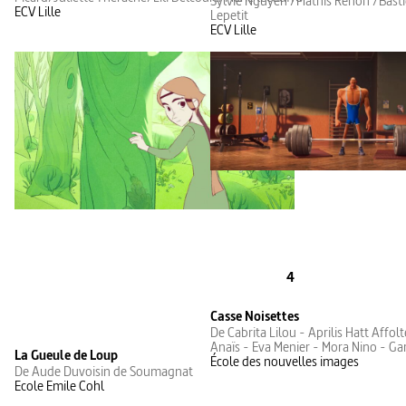
Sylvie Nguyen /Mathis Renon /Basti
ECV Lille
Lepetit
ECV Lille
4
Casse Noisettes
De Cabrita Lilou - Aprilis Hatt Affol
Anaïs - Eva Menier - Mora Nino - G
La Gueule de Loup
École des nouvelles images
De Aude Duvoisin de Soumagnat
Ecole Emile Cohl